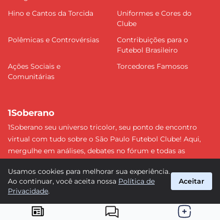
Hino e Cantos da Torcida
Uniformes e Cores do
Clube
Polêmicas e Controvérsias
Contribuições para o
Futebol Brasileiro
Ações Sociais e
Torcedores Famosos
Comunitárias
1Soberano
1Soberano seu universo tricolor, seu ponto de encontro
virtual com tudo sobre o São Paulo Futebol Clube! Aqui,
mergulhe em análises, debates no fórum e todas as
últimas notícias do nosso Soberano. Não perca nenhum
Usamos cookies para melhorar sua experiência.
detalhe e faça parte dessa comunidade apaixonada pelo
Ao continuar, você aceita nossa
Política de
Aceitar
tricolor paulista. #SPFC #SãoPaulo #1Soberano
Privacidade
.
suporte@1soberano.com.br
© 2026 1Soberano. Todos os direitos reservados.