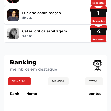
Respostas
1
Luciano cobra reação
89 dias
Respostas
4
Calleri critica arbitragem
90 dias
Respostas
Ranking
membros em destaque
SEMANAL
MENSAL
TOTAL
Rank
Nome
pontos