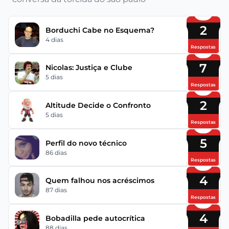
2
Borduchi Cabe no Esquema?
4 dias
Respostas
7
Nicolas: Justiça e Clube
5 dias
Respostas
2
Altitude Decide o Confronto
5 dias
Respostas
5
Perfil do novo técnico
86 dias
Respostas
4
Quem falhou nos acréscimos
87 dias
Respostas
4
Bobadilla pede autocrítica
88 dias