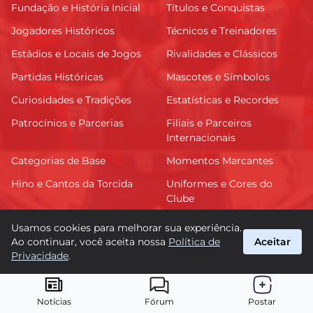
Fundação e História Inicial
Títulos e Conquistas
Jogadores Históricos
Técnicos e Treinadores
Estádios e Locais de Jogos
Rivalidades e Clássicos
Partidas Históricas
Mascotes e Símbolos
Curiosidades e Tradições
Estatísticas e Recordes
Patrocínios e Parcerias
Filiais e Parceiros
Internacionais
Categorias de Base
Momentos Marcantes
Hino e Cantos da Torcida
Uniformes e Cores do
Clube
Polêmicas e Controvérsias
Contribuições para o
Usamos cookies para melhorar sua experiência.
Futebol Brasileiro
Ao continuar, você aceita nossa
Política de
Aceitar
Privacidade
.
Ações Sociais e
Torcedores Famosos
Comunitárias
Notícias
Fórum
Postar