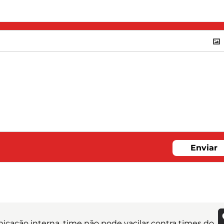
Enviar
icação interna, time não pode vacilar contra times do