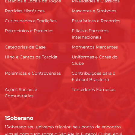
Estádios e Locais de Jogos
Rivalidades e Clássicos
Partidas Históricas
Mascotes e Símbolos
Curiosidades e Tradições
Estatísticas e Recordes
Patrocínios e Parcerias
Filiais e Parceiros
Internacionais
Categorias de Base
Momentos Marcantes
Hino e Cantos da Torcida
Uniformes e Cores do
Clube
Polêmicas e Controvérsias
Contribuições para o
Futebol Brasileiro
Ações Sociais e
Torcedores Famosos
Comunitárias
1Soberano
1Soberano seu universo tricolor, seu ponto de encontro
virtual com tudo sobre o São Paulo Futebol Clube! Aqui,