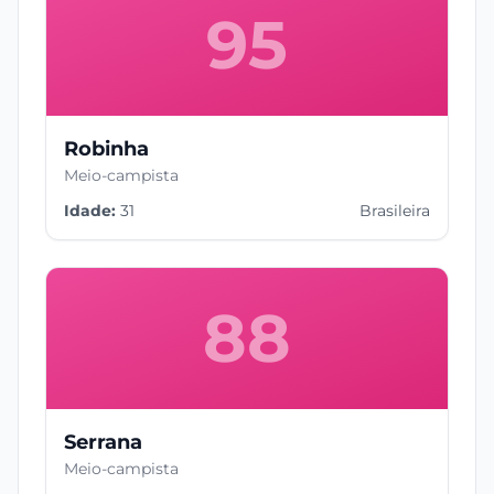
95
Robinha
Meio-campista
Idade:
31
Brasileira
88
Serrana
Meio-campista