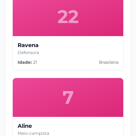
22
Ravena
Defensora
Idade:
21
Brasileira
7
Aline
Meio-campista