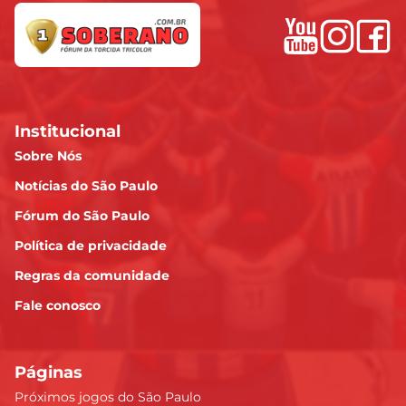
Sabino
6.93
Institucional
Cédric Soares
Sobre Nós
6.91
Notícias do São Paulo
Fórum do São Paulo
Paulo Sérgio
6.9
Política de privacidade
Regras da comunidade
Fale conosco
Wendell
6.87
Páginas
Lucas Moura
Próximos jogos do São Paulo
6.84