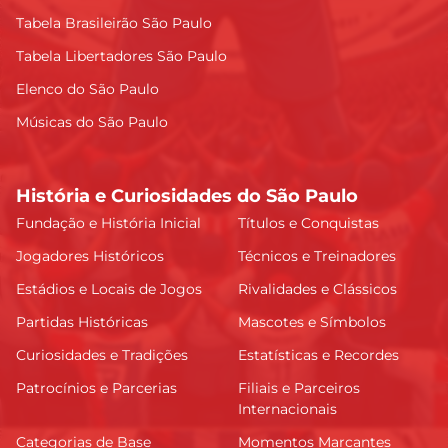
Tabela Brasileirão São Paulo
Tabela Libertadores São Paulo
Lucca Marques Alencar
Elenco do São Paulo
6.82
Músicas do São Paulo
Ferraresi
6.81
História e Curiosidades do São Paulo
Fundação e História Inicial
Títulos e Conquistas
Jogadores Históricos
Técnicos e Treinadores
Bobadilla
6.79
Estádios e Locais de Jogos
Rivalidades e Clássicos
Partidas Históricas
Mascotes e Símbolos
Rafael
Curiosidades e Tradições
Estatísticas e Recordes
6.78
Patrocínios e Parcerias
Filiais e Parceiros
Internacionais
E. Díaz
Categorias de Base
Momentos Marcantes