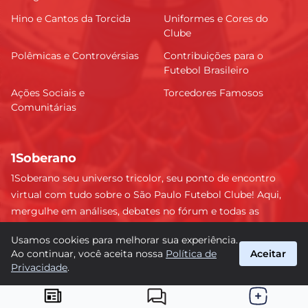
6.76
Hino e Cantos da Torcida
Uniformes e Cores do
Clube
Pedro Ferreira
Polêmicas e Controvérsias
Contribuições para o
6.76
Futebol Brasileiro
Ações Sociais e
Torcedores Famosos
Comunitárias
Luan
6.7
1Soberano
1Soberano seu universo tricolor, seu ponto de encontro
Franco
6.7
virtual com tudo sobre o São Paulo Futebol Clube! Aqui,
mergulhe em análises, debates no fórum e todas as
últimas notícias do nosso Soberano. Não perca nenhum
Pablo Maia
Usamos cookies para melhorar sua experiência.
detalhe e faça parte dessa comunidade apaixonada pelo
6.61
Ao continuar, você aceita nossa
Política de
Aceitar
tricolor paulista. #SPFC #SãoPaulo #1Soberano
Privacidade
.
suporte@1soberano.com.br
Maik
© 2026 1Soberano. Todos os direitos reservados.