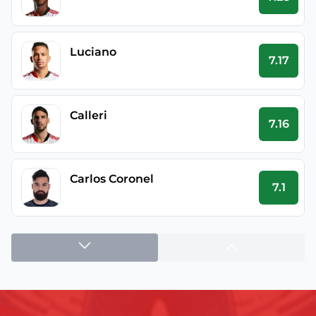
Luciano
7.17
Calleri
7.16
Carlos Coronel
7.1
Alisson
7
Ferreira
6.98