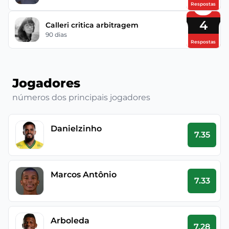
Respostas
4
Calleri critica arbitragem
90 dias
Respostas
Jogadores
números dos principais jogadores
Danielzinho
7.35
Marcos Antônio
7.33
Arboleda
7.28