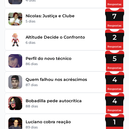
4 dias
Respostas
7
Nicolas: Justiça e Clube
5 dias
Respostas
2
Altitude Decide o Confronto
6 dias
Respostas
5
Perfil do novo técnico
86 dias
Respostas
4
Quem falhou nos acréscimos
87 dias
Respostas
4
Bobadilla pede autocrítica
88 dias
Respostas
1
Luciano cobra reação
89 dias