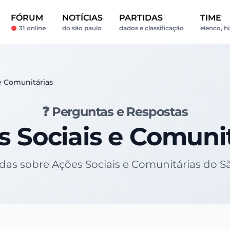
FÓRUM
NOTÍCIAS
PARTIDAS
TIME
31 online
do são paulo
dados e classificação
elenco, hi
e Comunitárias
❓ Perguntas e Respostas
 Sociais e Comuni
idas sobre Ações Sociais e Comunitárias do 