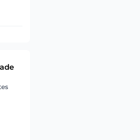
dade
tes