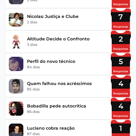
Respostas
7
Nicolas: Justiça e Clube
2 dias
Respostas
2
Altitude Decide o Confronto
3 dias
Respostas
5
Perfil do novo técnico
84 dias
Respostas
4
Quem falhou nos acréscimos
85 dias
Respostas
4
Bobadilla pede autocrítica
86 dias
Respostas
1
Luciano cobra reação
87 dias