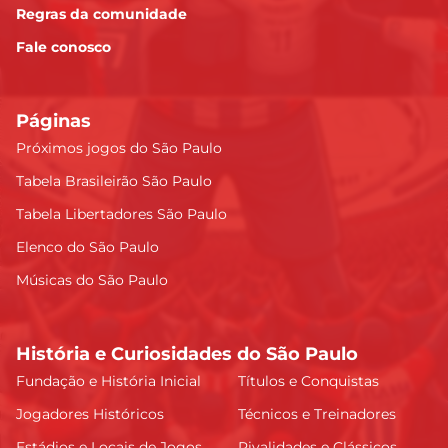
Regras da comunidade
Fale conosco
Páginas
Próximos jogos do São Paulo
Tabela Brasileirão São Paulo
Tabela Libertadores São Paulo
Elenco do São Paulo
Músicas do São Paulo
História e Curiosidades do São Paulo
Fundação e História Inicial
Títulos e Conquistas
Jogadores Históricos
Técnicos e Treinadores
Estádios e Locais de Jogos
Rivalidades e Clássicos