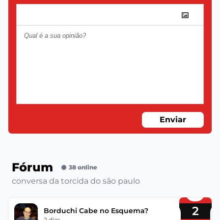
Enviar
Fórum
38 online
conversa da torcida do são paulo
2
Borduchi Cabe no Esquema?
2 dias