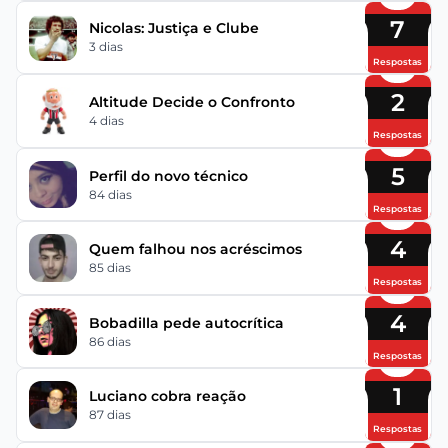
7
Nicolas: Justiça e Clube
3 dias
Respostas
2
Altitude Decide o Confronto
4 dias
Respostas
5
Perfil do novo técnico
84 dias
Respostas
4
Quem falhou nos acréscimos
85 dias
Respostas
4
Bobadilla pede autocrítica
86 dias
Respostas
1
Luciano cobra reação
87 dias
Respostas