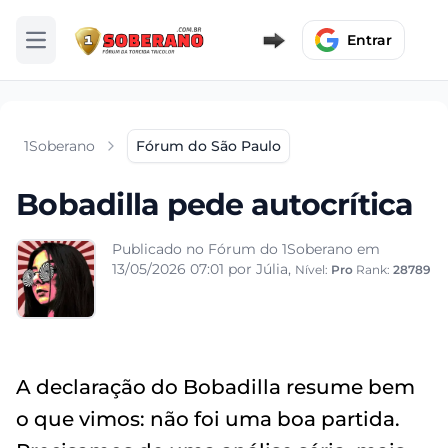
Entrar
Abrir menu
1Soberano
Fórum do São Paulo
Bobadilla pede autocrítica
Publicado no Fórum do 1Soberano em
13/05/2026 07:01
por Júlia,
Nível:
Pro
Rank:
28789
A declaração do Bobadilla resume bem
o que vimos: não foi uma boa partida.