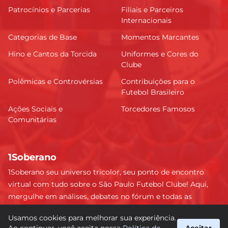
Patrocínios e Parcerias
Filiais e Parceiros
Internacionais
Categorias de Base
Momentos Marcantes
Hino e Cantos da Torcida
Uniformes e Cores do
Clube
Polêmicas e Controvérsias
Contribuições para o
Futebol Brasileiro
Ações Sociais e
Torcedores Famosos
Comunitárias
1Soberano
1Soberano seu universo tricolor, seu ponto de encontro
virtual com tudo sobre o São Paulo Futebol Clube! Aqui,
mergulhe em análises, debates no fórum e todas as
últimas notícias do nosso Soberano. Não perca nenhum
Usamos cookies para melhorar sua experiência.
detalhe e faça parte dessa comunidade apaixonada pelo