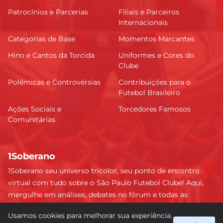
Patrocínios e Parcerias
Filiais e Parceiros
Internacionais
Categorias de Base
Momentos Marcantes
Hino e Cantos da Torcida
Uniformes e Cores do
Clube
Polêmicas e Controvérsias
Contribuições para o
Futebol Brasileiro
Ações Sociais e
Torcedores Famosos
Comunitárias
1Soberano
1Soberano seu universo tricolor, seu ponto de encontro
virtual com tudo sobre o São Paulo Futebol Clube! Aqui,
mergulhe em análises, debates no fórum e todas as
últimas notícias do nosso Soberano. Não perca nenhum
Usamos cookies para melhorar sua experiência.
detalhe e faça parte dessa comunidade apaixonada pelo