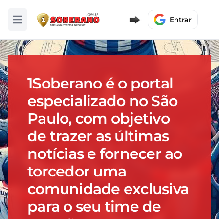
Entrar
Abrir menu
1Soberano é o portal
especializado no São
Paulo, com objetivo
de trazer as últimas
notícias e fornecer ao
torcedor uma
comunidade exclusiva
para o seu time de