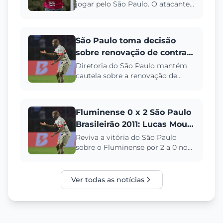
jogar pelo São Paulo. O atacante
avança na recuperação de lesão
no tendão de Aquiles e ...
São Paulo toma decisão
sobre renovação de contrato
de Lucas Moura
Diretoria do São Paulo mantém
cautela sobre a renovação de
Lucas Moura. Confira o estágio da
recuperação do ídolo tricol...
Fluminense 0 x 2 São Paulo
Brasileirão 2011: Lucas Moura
e Dagoberto brilham
Reviva a vitória do São Paulo
sobre o Fluminense por 2 a 0 no
Brasileirão de 2011. Relembre os
gols de Dagoberto e Lucas...
Ver todas as notícias