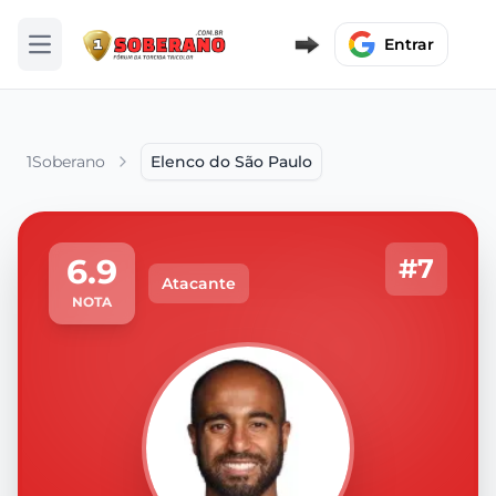
Entrar
Abrir menu
1Soberano
Elenco do São Paulo
6.9
#7
Atacante
NOTA