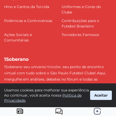
Hino e Cantos da Torcida
Uniformes e Cores do
Clube
Polêmicas e Controvérsias
Contribuições para o
Futebol Brasileiro
Ações Sociais e
Torcedores Famosos
Comunitárias
1Soberano
1Soberano seu universo tricolor, seu ponto de encontro
virtual com tudo sobre o São Paulo Futebol Clube! Aqui,
mergulhe em análises, debates no fórum e todas as
últimas notícias do nosso Soberano. Não perca nenhum
Usamos cookies para melhorar sua experiência.
detalhe e faça parte dessa comunidade apaixonada pelo
Ao continuar, você aceita nossa
Política de
Aceitar
tricolor paulista. #SPFC #SãoPaulo #1Soberano
Privacidade
.
suporte@1soberano.com.br
© 2026 1Soberano. Todos os direitos reservados.