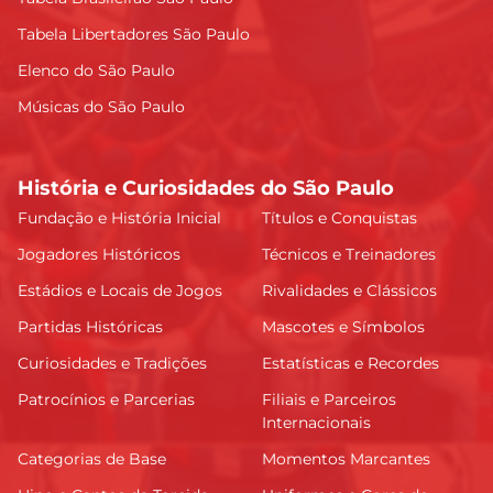
Tabela Libertadores São Paulo
Elenco do São Paulo
Músicas do São Paulo
História e Curiosidades do São Paulo
Fundação e História Inicial
Títulos e Conquistas
Jogadores Históricos
Técnicos e Treinadores
Estádios e Locais de Jogos
Rivalidades e Clássicos
Partidas Históricas
Mascotes e Símbolos
Curiosidades e Tradições
Estatísticas e Recordes
Patrocínios e Parcerias
Filiais e Parceiros
Internacionais
Categorias de Base
Momentos Marcantes