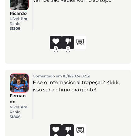
Vamos São Paulo! Rumo ao topo!
Ricardo
Nível:
Pro
Rank:
31306
0
0
Comentado em 18/11/2024 02:31
E se o Internacional tropeçar? Kkkk,
isso seria ótimo pra gente!
Fernan
do
Nível:
Pro
Rank:
31806