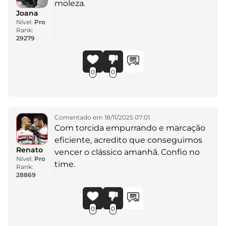
moleza.
Joana
Nível:
Pro
Rank:
29279
0
0
Comentado em 18/11/2025 07:01
Com torcida empurrando e marcação
eficiente, acredito que conseguimos
Renato
vencer o clássico amanhã. Confio no
Nível:
Pro
time.
Rank:
28869
0
0