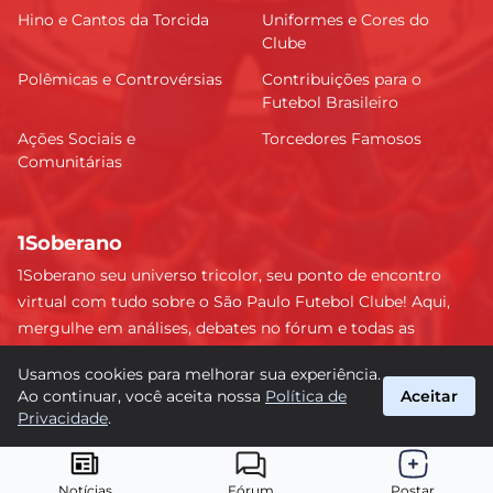
Hino e Cantos da Torcida
Uniformes e Cores do
Clube
Polêmicas e Controvérsias
Contribuições para o
Futebol Brasileiro
Ações Sociais e
Torcedores Famosos
Comunitárias
1Soberano
1Soberano seu universo tricolor, seu ponto de encontro
virtual com tudo sobre o São Paulo Futebol Clube! Aqui,
mergulhe em análises, debates no fórum e todas as
últimas notícias do nosso Soberano. Não perca nenhum
Usamos cookies para melhorar sua experiência.
detalhe e faça parte dessa comunidade apaixonada pelo
Ao continuar, você aceita nossa
Política de
Aceitar
tricolor paulista. #SPFC #SãoPaulo #1Soberano
Privacidade
.
suporte@1soberano.com.br
© 2026 1Soberano. Todos os direitos reservados.
Notícias
Fórum
Postar