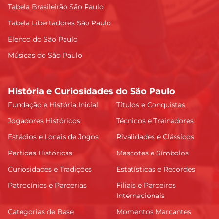
Tabela Brasileirão São Paulo
Tabela Libertadores São Paulo
Elenco do São Paulo
Músicas do São Paulo
História e Curiosidades do São Paulo
Fundação e História Inicial
Títulos e Conquistas
Jogadores Históricos
Técnicos e Treinadores
Estádios e Locais de Jogos
Rivalidades e Clássicos
Partidas Históricas
Mascotes e Símbolos
Curiosidades e Tradições
Estatísticas e Recordes
Patrocínios e Parcerias
Filiais e Parceiros
Internacionais
Categorias de Base
Momentos Marcantes