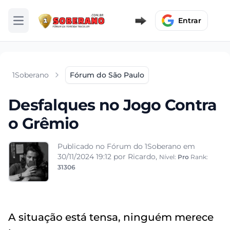
Entrar
Abrir menu
1Soberano
Fórum do São Paulo
Desfalques no Jogo Contra
o Grêmio
Publicado no Fórum do 1Soberano em
30/11/2024 19:12
por Ricardo,
Nível:
Pro
Rank:
31306
A situação está tensa, ninguém merece