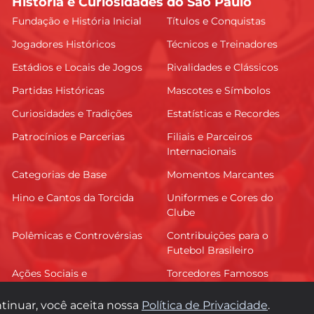
História e Curiosidades do São Paulo
Fundação e História Inicial
Títulos e Conquistas
Jogadores Históricos
Técnicos e Treinadores
Estádios e Locais de Jogos
Rivalidades e Clássicos
Partidas Históricas
Mascotes e Símbolos
Curiosidades e Tradições
Estatísticas e Recordes
Patrocínios e Parcerias
Filiais e Parceiros
Internacionais
Categorias de Base
Momentos Marcantes
Hino e Cantos da Torcida
Uniformes e Cores do
Clube
Polêmicas e Controvérsias
Contribuições para o
Futebol Brasileiro
Ações Sociais e
Torcedores Famosos
Comunitárias
tinuar, você aceita nossa
Política de Privacidade
.
© 2026 1Soberano. Todos os direitos reservados.