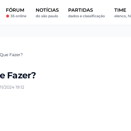
FÓRUM
NOTÍCIAS
PARTIDAS
TIME
35 online
do são paulo
dados e classificação
elenco, hi
 Que Fazer?
e Fazer?
1/2024 19:12