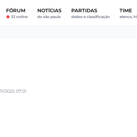
FÓRUM
NOTÍCIAS
PARTIDAS
TIME
32 online
do são paulo
dados e classificação
elenco, hi
1/2025 07:01