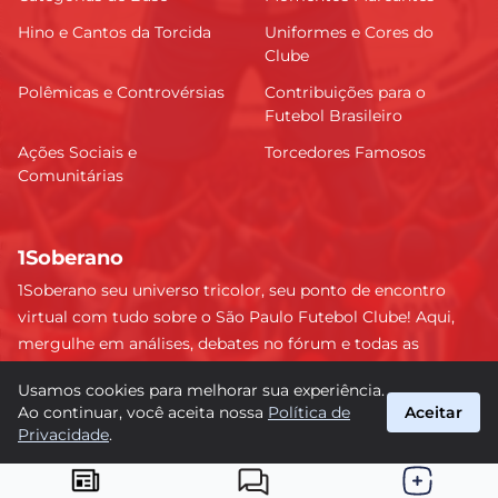
Hino e Cantos da Torcida
Uniformes e Cores do
Clube
Polêmicas e Controvérsias
Contribuições para o
Futebol Brasileiro
Ações Sociais e
Torcedores Famosos
Comunitárias
1Soberano
1Soberano seu universo tricolor, seu ponto de encontro
virtual com tudo sobre o São Paulo Futebol Clube! Aqui,
mergulhe em análises, debates no fórum e todas as
últimas notícias do nosso Soberano. Não perca nenhum
Usamos cookies para melhorar sua experiência.
detalhe e faça parte dessa comunidade apaixonada pelo
Ao continuar, você aceita nossa
Política de
Aceitar
tricolor paulista. #SPFC #SãoPaulo #1Soberano
Privacidade
.
suporte@1soberano.com.br