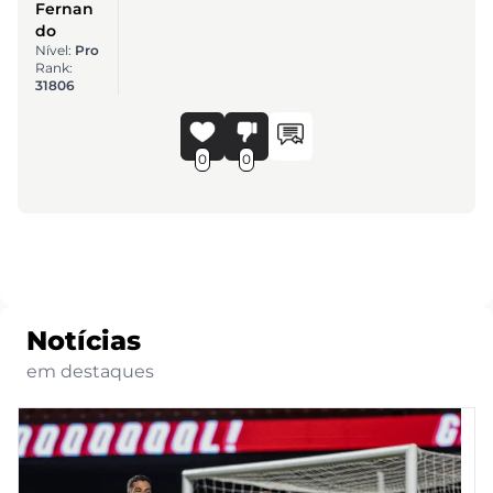
Fernan
do
Nível:
Pro
Rank:
31806
0
0
Notícias
em destaques