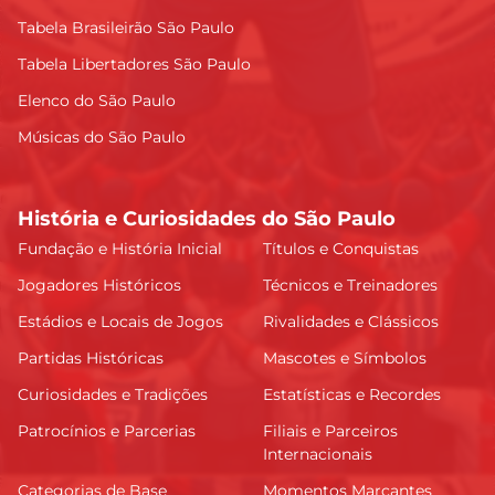
Tabela Brasileirão São Paulo
Tabela Libertadores São Paulo
Elenco do São Paulo
Músicas do São Paulo
História e Curiosidades do São Paulo
Fundação e História Inicial
Títulos e Conquistas
Jogadores Históricos
Técnicos e Treinadores
Estádios e Locais de Jogos
Rivalidades e Clássicos
Partidas Históricas
Mascotes e Símbolos
Curiosidades e Tradições
Estatísticas e Recordes
Patrocínios e Parcerias
Filiais e Parceiros
Internacionais
Categorias de Base
Momentos Marcantes