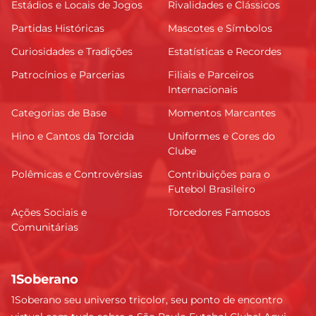
Estádios e Locais de Jogos
Rivalidades e Clássicos
Partidas Históricas
Mascotes e Símbolos
Curiosidades e Tradições
Estatísticas e Recordes
Patrocínios e Parcerias
Filiais e Parceiros
Internacionais
Categorias de Base
Momentos Marcantes
Hino e Cantos da Torcida
Uniformes e Cores do
Clube
Polêmicas e Controvérsias
Contribuições para o
Futebol Brasileiro
Ações Sociais e
Torcedores Famosos
Comunitárias
1Soberano
1Soberano seu universo tricolor, seu ponto de encontro