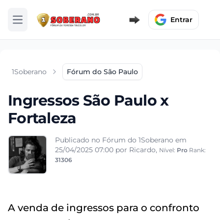
Entrar
Abrir menu
1Soberano
Fórum do São Paulo
Ingressos São Paulo x
Fortaleza
Publicado no Fórum do 1Soberano em
25/04/2025 07:00
por Ricardo,
Nível:
Pro
Rank:
31306
A venda de ingressos para o confronto