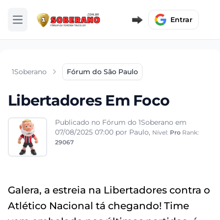
Entrar
Abrir menu
1Soberano
Fórum do São Paulo
Libertadores Em Foco
Publicado no Fórum do 1Soberano em
07/08/2025 07:00
por Paulo,
Nível:
Pro
Rank:
29067
Galera, a estreia na Libertadores contra o
Atlético Nacional tá chegando! Time