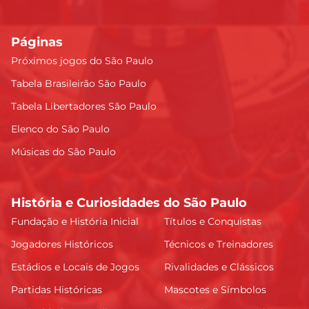
Páginas
Próximos jogos do São Paulo
Tabela Brasileirão São Paulo
Tabela Libertadores São Paulo
Elenco do São Paulo
Músicas do São Paulo
História e Curiosidades do São Paulo
Fundação e História Inicial
Títulos e Conquistas
Jogadores Históricos
Técnicos e Treinadores
Estádios e Locais de Jogos
Rivalidades e Clássicos
Partidas Históricas
Mascotes e Símbolos