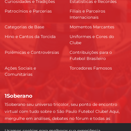
Curiosidades e Tradições
Estatísticas e Recordes
Patrocínios e Parcerias
Filiais e Parceiros
Internacionais
Categorias de Base
Momentos Marcantes
Hino e Cantos da Torcida
Uniformes e Cores do
Clube
Polêmicas e Controvérsias
Contribuições para o
Futebol Brasileiro
Ações Sociais e
Torcedores Famosos
Comunitárias
1Soberano
1Soberano seu universo tricolor, seu ponto de encontro
virtual com tudo sobre o São Paulo Futebol Clube! Aqui,
mergulhe em análises, debates no fórum e todas as
últimas notícias do nosso Soberano. Não perca nenhum
Usamos cookies para melhorar sua experiência.