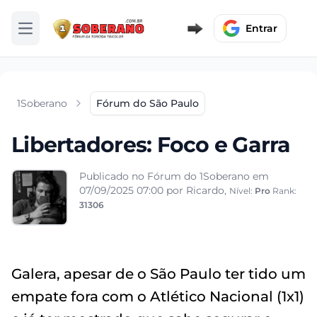
Entrar
Abrir menu
1Soberano
Fórum do São Paulo
Libertadores: Foco e Garra
Publicado no Fórum do 1Soberano em
07/09/2025 07:00
por Ricardo,
Nível:
Pro
Rank:
31306
Galera, apesar de o São Paulo ter tido um
empate fora com o Atlético Nacional (1x1)