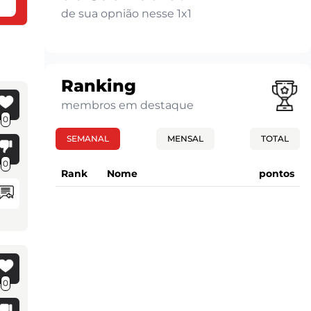
de sua opnião nesse 1x1
Ranking
membros em destaque
0
SEMANAL
MENSAL
TOTAL
0
Rank
Nome
pontos
0