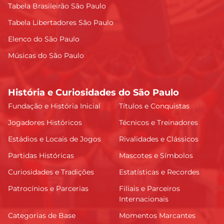
Tabela Brasileirão São Paulo
Tabela Libertadores São Paulo
Elenco do São Paulo
Músicas do São Paulo
História e Curiosidades do São Paulo
Fundação e História Inicial
Títulos e Conquistas
Jogadores Históricos
Técnicos e Treinadores
Estádios e Locais de Jogos
Rivalidades e Clássicos
Partidas Históricas
Mascotes e Símbolos
Curiosidades e Tradições
Estatísticas e Recordes
Patrocínios e Parcerias
Filiais e Parceiros
Internacionais
Categorias de Base
Momentos Marcantes