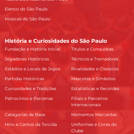
Elenco do São Paulo
Músicas do São Paulo
História e Curiosidades do São Paulo
Fundação e História Inicial
Títulos e Conquistas
Jogadores Históricos
Técnicos e Treinadores
Estádios e Locais de Jogos
Rivalidades e Clássicos
Partidas Históricas
Mascotes e Símbolos
Curiosidades e Tradições
Estatísticas e Recordes
Patrocínios e Parcerias
Filiais e Parceiros
Internacionais
Categorias de Base
Momentos Marcantes
Hino e Cantos da Torcida
Uniformes e Cores do
Clube