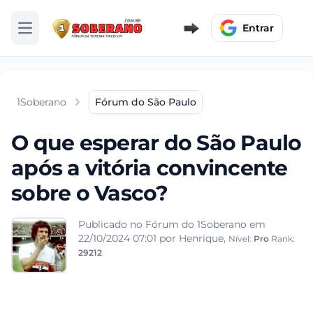
Entrar
Abrir menu
1Soberano
Fórum do São Paulo
O que esperar do São Paulo
após a vitória convincente
sobre o Vasco?
Publicado no Fórum do 1Soberano em
22/10/2024 07:01
por Henrique,
Nível:
Pro
Rank:
29212