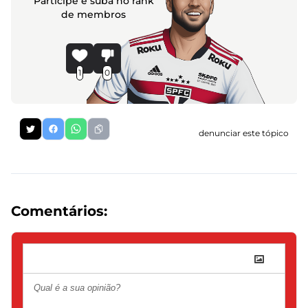
Participe e suba no rank
de membros
1
0
denunciar este tópico
Comentários: