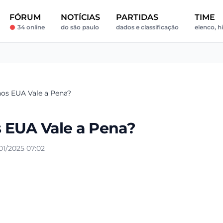
FÓRUM
NOTÍCIAS
PARTIDAS
TIME
34 online
do são paulo
dados e classificação
elenco, h
os EUA Vale a Pena?
 EUA Vale a Pena?
1/2025 07:02