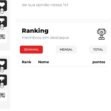
de sua opnião nesse 1x1
0
0
Ranking
membros em destaque
SEMANAL
MENSAL
TOTAL
Rank
Nome
pontos
0
0