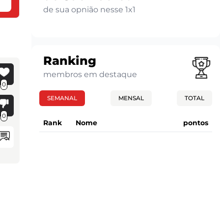
de sua opnião nesse 1x1
Ranking
membros em destaque
0
SEMANAL
MENSAL
TOTAL
0
Rank
Nome
pontos