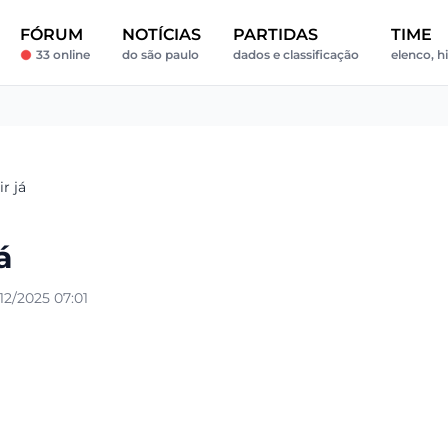
FÓRUM
NOTÍCIAS
PARTIDAS
TIME
33 online
do são paulo
dados e classificação
elenco, hi
r já
á
2/2025 07:01