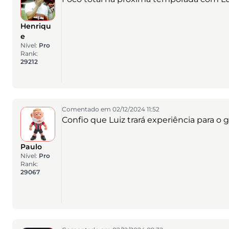
Henriqu
e
Nível:
Pro
Rank:
29212
Comentado em 02/12/2024 11:52
Confio que Luiz trará experiência para o 
Paulo
Nível:
Pro
Rank:
29067