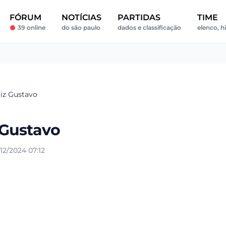
FÓRUM
NOTÍCIAS
PARTIDAS
TIME
39 online
do são paulo
dados e classificação
elenco, h
iz Gustavo
 Gustavo
2/2024 07:12