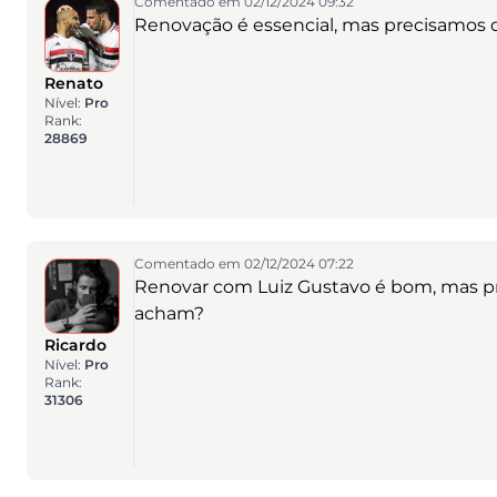
Comentado em 02/12/2024 09:32
Renovação é essencial, mas precisamos 
Renato
Nível:
Pro
Rank:
28869
Comentado em 02/12/2024 07:22
Renovar com Luiz Gustavo é bom, mas pr
acham?
Ricardo
Nível:
Pro
Rank:
31306