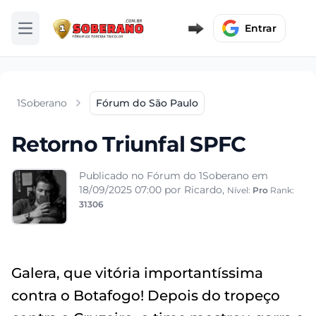
Entrar
Abrir menu
1Soberano
Fórum do São Paulo
Retorno Triunfal SPFC
Publicado no Fórum do 1Soberano em
18/09/2025 07:00
por Ricardo,
Nível:
Pro
Rank:
31306
Galera, que vitória importantíssima
contra o Botafogo! Depois do tropeço