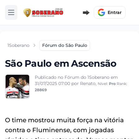
Entrar
Abrir menu
1Soberano
Fórum do São Paulo
São Paulo em Ascensão
Publicado no Fórum do 1Soberano em
31/07/2025 07:00
por Renato,
Nível:
Pro
Rank:
28869
O time mostrou muita força na vitória
contra o Fluminense, com jogadas