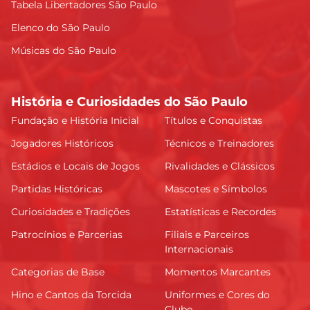
Tabela Libertadores São Paulo
Elenco do São Paulo
Músicas do São Paulo
História e Curiosidades do São Paulo
Fundação e História Inicial
Títulos e Conquistas
Jogadores Históricos
Técnicos e Treinadores
Estádios e Locais de Jogos
Rivalidades e Clássicos
Partidas Históricas
Mascotes e Símbolos
Curiosidades e Tradições
Estatísticas e Recordes
Patrocínios e Parcerias
Filiais e Parceiros
Internacionais
Categorias de Base
Momentos Marcantes
Hino e Cantos da Torcida
Uniformes e Cores do
Clube