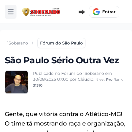
Entrar
Abrir menu
1Soberano
Fórum do São Paulo
São Paulo Sério Outra Vez
Publicado no Fórum do 1Soberano em
30/08/2025 07:00
por Cláudio,
Nível:
Pro
Rank:
31310
Gente, que vitória contra o Atlético-MG!
O time tá mostrando raça e organização,