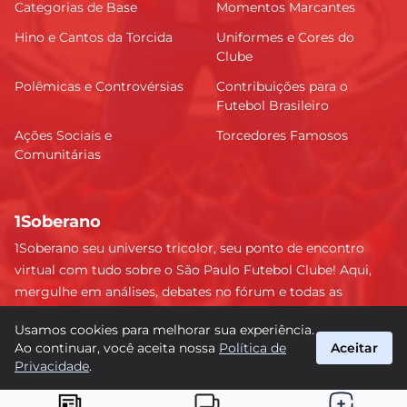
Categorias de Base
Momentos Marcantes
Hino e Cantos da Torcida
Uniformes e Cores do
Clube
Polêmicas e Controvérsias
Contribuições para o
Futebol Brasileiro
Ações Sociais e
Torcedores Famosos
Comunitárias
1Soberano
1Soberano seu universo tricolor, seu ponto de encontro
virtual com tudo sobre o São Paulo Futebol Clube! Aqui,
mergulhe em análises, debates no fórum e todas as
últimas notícias do nosso Soberano. Não perca nenhum
Usamos cookies para melhorar sua experiência.
detalhe e faça parte dessa comunidade apaixonada pelo
Ao continuar, você aceita nossa
Política de
Aceitar
tricolor paulista. #SPFC #SãoPaulo #1Soberano
Privacidade
.
suporte@1soberano.com.br