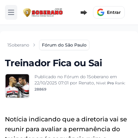
Entrar
Abrir menu
1Soberano
Fórum do São Paulo
Treinador Fica ou Sai
Publicado no Fórum do 1Soberano em
22/10/2025 07:01
por Renato,
Nível:
Pro
Rank:
28869
Notícia indicando que a diretoria vai se
reunir para avaliar a permanência do