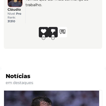
trabalho.
Cláudio
Nível:
Pro
Rank:
31310
0
0
Notícias
em destaques