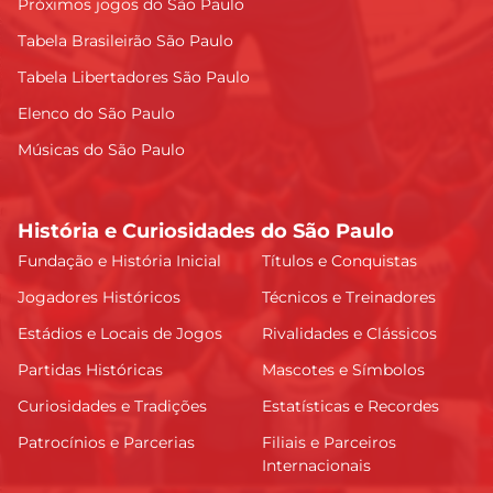
Próximos jogos do São Paulo
Tabela Brasileirão São Paulo
Tabela Libertadores São Paulo
Elenco do São Paulo
Músicas do São Paulo
História e Curiosidades do São Paulo
Fundação e História Inicial
Títulos e Conquistas
Jogadores Históricos
Técnicos e Treinadores
Estádios e Locais de Jogos
Rivalidades e Clássicos
Partidas Históricas
Mascotes e Símbolos
Curiosidades e Tradições
Estatísticas e Recordes
Patrocínios e Parcerias
Filiais e Parceiros
Internacionais