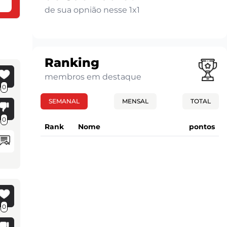
de sua opnião nesse 1x1
Ranking
membros em destaque
0
SEMANAL
MENSAL
TOTAL
0
Rank
Nome
pontos
0