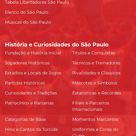
Tabela Libertadores São Paulo
Elenco do São Paulo
Músicas do São Paulo
História e Curiosidades do São Paulo
Fundação e História Inicial
Títulos e Conquistas
Jogadores Históricos
Técnicos e Treinadores
Estádios e Locais de Jogos
Rivalidades e Clássicos
Partidas Históricas
Mascotes e Símbolos
Curiosidades e Tradições
Estatísticas e Recordes
Patrocínios e Parcerias
Filiais e Parceiros
Internacionais
Categorias de Base
Momentos Marcantes
Hino e Cantos da Torcida
Uniformes e Cores do
Clube