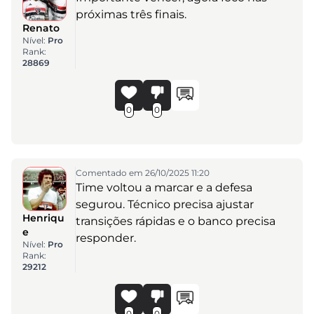
próximas três finais.
Renato
Nível:
Pro
Rank:
28869
0
0
Comentado em 26/10/2025 11:20
Time voltou a marcar e a defesa
segurou. Técnico precisa ajustar
Henriqu
transições rápidas e o banco precisa
e
responder.
Nível:
Pro
Rank:
29212
0
0