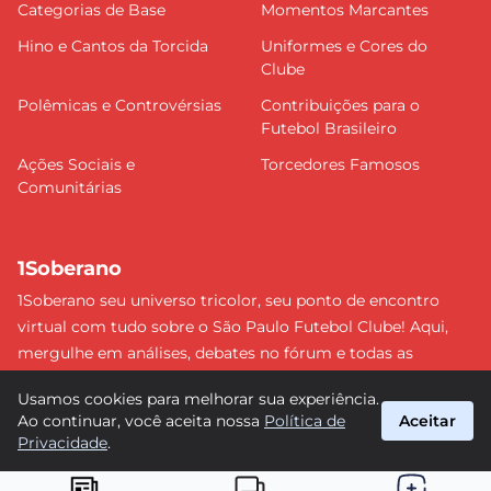
Categorias de Base
Momentos Marcantes
Hino e Cantos da Torcida
Uniformes e Cores do
Clube
Polêmicas e Controvérsias
Contribuições para o
Futebol Brasileiro
Ações Sociais e
Torcedores Famosos
Comunitárias
1Soberano
1Soberano seu universo tricolor, seu ponto de encontro
virtual com tudo sobre o São Paulo Futebol Clube! Aqui,
mergulhe em análises, debates no fórum e todas as
últimas notícias do nosso Soberano. Não perca nenhum
Usamos cookies para melhorar sua experiência.
detalhe e faça parte dessa comunidade apaixonada pelo
Ao continuar, você aceita nossa
Política de
Aceitar
tricolor paulista. #SPFC #SãoPaulo #1Soberano
Privacidade
.
suporte@1soberano.com.br