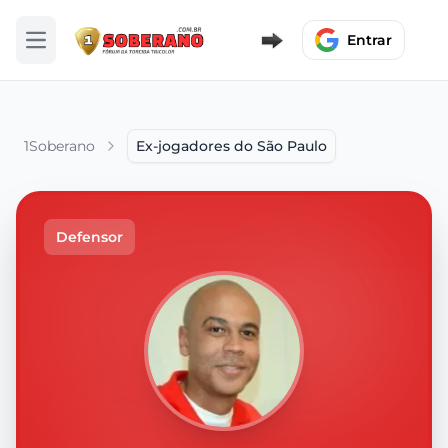
Entrar
Abrir menu
1Soberano
Ex-jogadores do São Paulo
Defensor