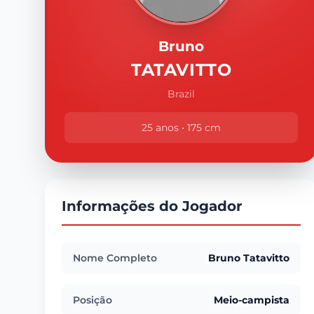
Bruno
TATAVITTO
Brazil
25 anos • 175 cm
Informações do Jogador
Nome Completo
Bruno Tatavitto
Posição
Meio-campista