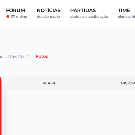
FÓRUM
NOTÍCIAS
PARTIDAS
TIME
37 online
do são paulo
dados e classificação
elenco, hi
o Tatavitto
Fotos
PERFIL
HISTÓR