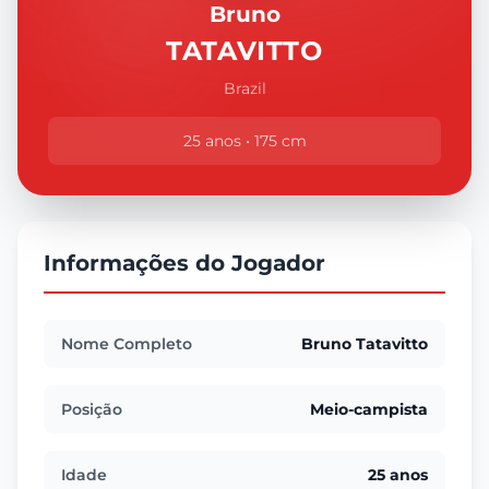
Bruno
TATAVITTO
Brazil
25 anos • 175 cm
Informações do Jogador
Nome Completo
Bruno Tatavitto
Posição
Meio-campista
Idade
25 anos