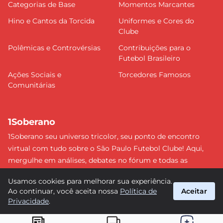
Categorias de Base
Momentos Marcantes
Hino e Cantos da Torcida
Uniformes e Cores do
Clube
Polêmicas e Controvérsias
Contribuições para o
Futebol Brasileiro
Ações Sociais e
Torcedores Famosos
Comunitárias
1Soberano
1Soberano seu universo tricolor, seu ponto de encontro
virtual com tudo sobre o São Paulo Futebol Clube! Aqui,
mergulhe em análises, debates no fórum e todas as
últimas notícias do nosso Soberano. Não perca nenhum
Usamos cookies para melhorar sua experiência.
detalhe e faça parte dessa comunidade apaixonada pelo
Ao continuar, você aceita nossa
Política de
Aceitar
tricolor paulista. #SPFC #SãoPaulo #1Soberano
Privacidade
.
suporte@1soberano.com.br