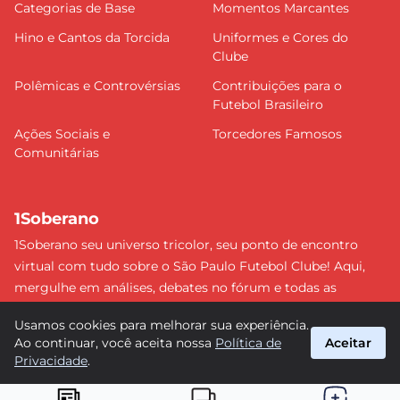
Categorias de Base
Momentos Marcantes
Hino e Cantos da Torcida
Uniformes e Cores do
Clube
Polêmicas e Controvérsias
Contribuições para o
Futebol Brasileiro
Ações Sociais e
Torcedores Famosos
Comunitárias
1Soberano
1Soberano seu universo tricolor, seu ponto de encontro
virtual com tudo sobre o São Paulo Futebol Clube! Aqui,
mergulhe em análises, debates no fórum e todas as
últimas notícias do nosso Soberano. Não perca nenhum
Usamos cookies para melhorar sua experiência.
detalhe e faça parte dessa comunidade apaixonada pelo
Ao continuar, você aceita nossa
Política de
Aceitar
tricolor paulista. #SPFC #SãoPaulo #1Soberano
Privacidade
.
suporte@1soberano.com.br