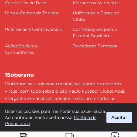
Categorias de Base
Momentos Marcantes
Hino e Cantos da Torcida
Uniformes e Cores do
Clube
Polêmicas e Controvérsias
Contribuições para o
Futebol Brasileiro
Ações Sociais e
Torcedores Famosos
Comunitárias
1Soberano
1Soberano seu universo tricolor, seu ponto de encontro
virtual com tudo sobre o São Paulo Futebol Clube! Aqui,
mergulhe em análises, debates no fórum e todas as
últimas notícias do nosso Soberano. Não perca nenhum
Usamos cookies para melhorar sua experiência.
detalhe e faça parte dessa comunidade apaixonada pelo
Ao continuar, você aceita nossa
Política de
Aceitar
tricolor paulista. #SPFC #SãoPaulo #1Soberano
Privacidade
.
suporte@1soberano.com.br