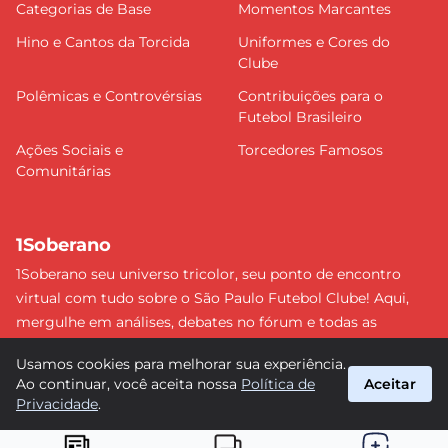
Categorias de Base
Momentos Marcantes
Hino e Cantos da Torcida
Uniformes e Cores do
Clube
Polêmicas e Controvérsias
Contribuições para o
Futebol Brasileiro
Ações Sociais e
Torcedores Famosos
Comunitárias
1Soberano
1Soberano seu universo tricolor, seu ponto de encontro
virtual com tudo sobre o São Paulo Futebol Clube! Aqui,
mergulhe em análises, debates no fórum e todas as
últimas notícias do nosso Soberano. Não perca nenhum
Usamos cookies para melhorar sua experiência.
detalhe e faça parte dessa comunidade apaixonada pelo
Ao continuar, você aceita nossa
Política de
Aceitar
tricolor paulista. #SPFC #SãoPaulo #1Soberano
Privacidade
.
suporte@1soberano.com.br