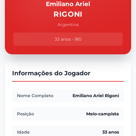
Emiliano Ariel
RIGONI
Argentina
33 anos • 180
Informações do Jogador
Nome Completo
Emiliano Ariel Rigoni
Posição
Meio-campista
Idade
33 anos