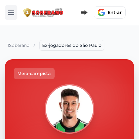
Entrar
Abrir menu
1Soberano
Ex-jogadores do São Paulo
Meio-campista