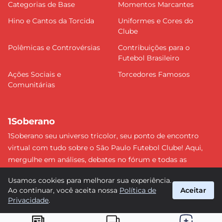
Categorias de Base
Momentos Marcantes
Hino e Cantos da Torcida
Uniformes e Cores do
Clube
Polêmicas e Controvérsias
Contribuições para o
Futebol Brasileiro
Ações Sociais e
Torcedores Famosos
Comunitárias
1Soberano
1Soberano seu universo tricolor, seu ponto de encontro
virtual com tudo sobre o São Paulo Futebol Clube! Aqui,
mergulhe em análises, debates no fórum e todas as
últimas notícias do nosso Soberano. Não perca nenhum
Usamos cookies para melhorar sua experiência.
detalhe e faça parte dessa comunidade apaixonada pelo
Ao continuar, você aceita nossa
Política de
Aceitar
tricolor paulista. #SPFC #SãoPaulo #1Soberano
Privacidade
.
suporte@1soberano.com.br