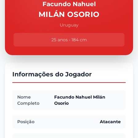
Facundo Nahuel
MILÁN OSORIO
Uruguay
25 anos • 184 cm
Informações do Jogador
Nome
Facundo Nahuel Milán
Completo
Osorio
Posição
Atacante