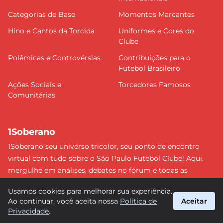
Categorias de Base
Momentos Marcantes
Hino e Cantos da Torcida
Uniformes e Cores do
Clube
Polêmicas e Controvérsias
Contribuições para o
Futebol Brasileiro
Ações Sociais e
Torcedores Famosos
Comunitárias
1Soberano
1Soberano seu universo tricolor, seu ponto de encontro
virtual com tudo sobre o São Paulo Futebol Clube! Aqui,
mergulhe em análises, debates no fórum e todas as
últimas notícias do nosso Soberano. Não perca nenhum
Usamos cookies para melhorar sua experiência.
detalhe e faça parte dessa comunidade apaixonada pelo
Ao continuar, você aceita nossa
Política de
Aceitar
tricolor paulista. #SPFC #SãoPaulo #1Soberano
Privacidade
.
suporte@1soberano.com.br