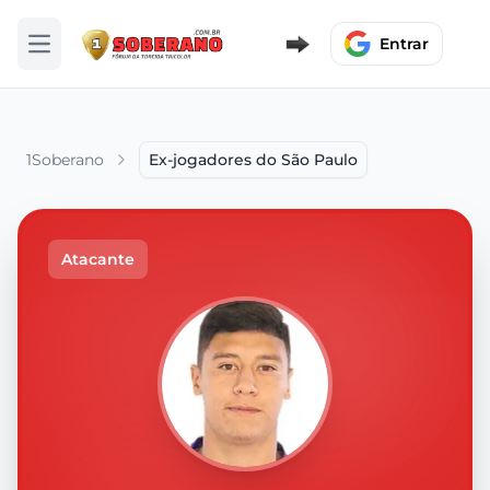
Entrar
Abrir menu
1Soberano
Ex-jogadores do São Paulo
Atacante