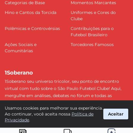
Categorias de Base
Momentos Marcantes
Hino e Cantos da Torcida
Uniformes e Cores do
Clube
Polêmicas e Controvérsias
Contribuições para o
Futebol Brasileiro
Ações Sociais e
Torcedores Famosos
Comunitárias
1Soberano
1Soberano seu universo tricolor, seu ponto de encontro
virtual com tudo sobre o São Paulo Futebol Clube! Aqui,
mergulhe em análises, debates no fórum e todas as
últimas notícias do nosso Soberano. Não perca nenhum
Usamos cookies para melhorar sua experiência.
detalhe e faça parte dessa comunidade apaixonada pelo
Ao continuar, você aceita nossa
Política de
Aceitar
tricolor paulista. #SPFC #SãoPaulo #1Soberano
Privacidade
.
suporte@1soberano.com.br