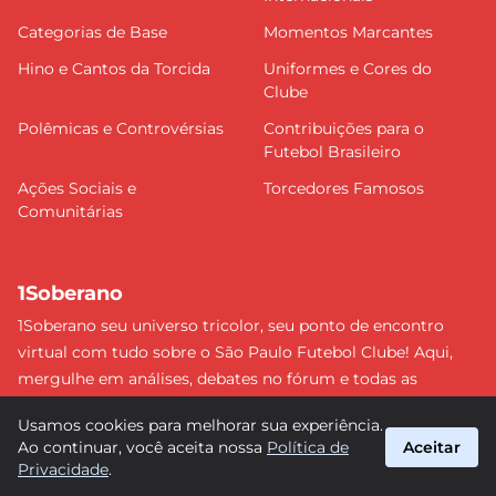
Categorias de Base
Momentos Marcantes
Hino e Cantos da Torcida
Uniformes e Cores do
Clube
Polêmicas e Controvérsias
Contribuições para o
Futebol Brasileiro
Ações Sociais e
Torcedores Famosos
Comunitárias
1Soberano
1Soberano seu universo tricolor, seu ponto de encontro
virtual com tudo sobre o São Paulo Futebol Clube! Aqui,
mergulhe em análises, debates no fórum e todas as
últimas notícias do nosso Soberano. Não perca nenhum
Usamos cookies para melhorar sua experiência.
detalhe e faça parte dessa comunidade apaixonada pelo
Ao continuar, você aceita nossa
Política de
Aceitar
tricolor paulista. #SPFC #SãoPaulo #1Soberano
Privacidade
.
suporte@1soberano.com.br