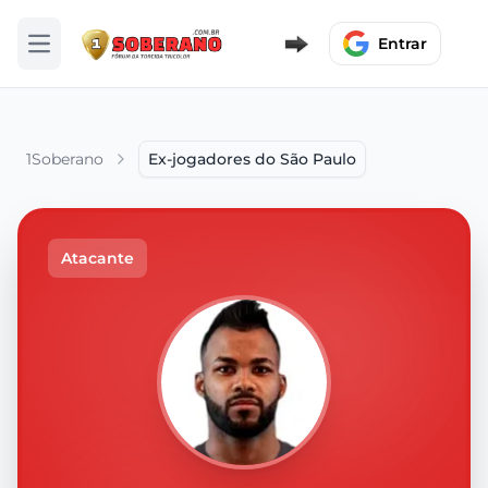
Entrar
Abrir menu
1Soberano
Ex-jogadores do São Paulo
Atacante