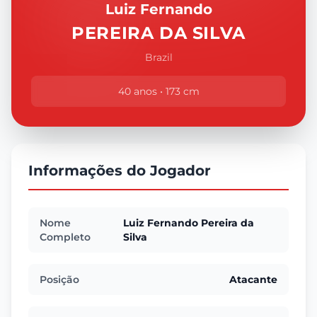
Luiz Fernando
PEREIRA DA SILVA
Brazil
40 anos • 173 cm
Informações do Jogador
Nome
Luiz Fernando Pereira da
Completo
Silva
Posição
Atacante