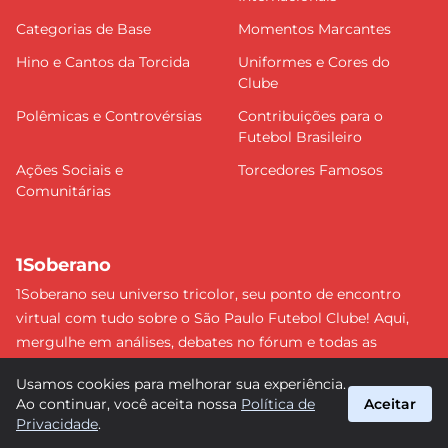
Categorias de Base
Momentos Marcantes
Hino e Cantos da Torcida
Uniformes e Cores do
Clube
Polêmicas e Controvérsias
Contribuições para o
Futebol Brasileiro
Ações Sociais e
Torcedores Famosos
Comunitárias
1Soberano
1Soberano seu universo tricolor, seu ponto de encontro
virtual com tudo sobre o São Paulo Futebol Clube! Aqui,
mergulhe em análises, debates no fórum e todas as
últimas notícias do nosso Soberano. Não perca nenhum
Usamos cookies para melhorar sua experiência.
detalhe e faça parte dessa comunidade apaixonada pelo
Ao continuar, você aceita nossa
Política de
Aceitar
tricolor paulista. #SPFC #SãoPaulo #1Soberano
Privacidade
.
suporte@1soberano.com.br