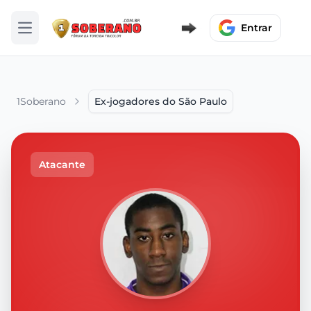
Entrar
Abrir menu
1Soberano
Ex-jogadores do São Paulo
Atacante