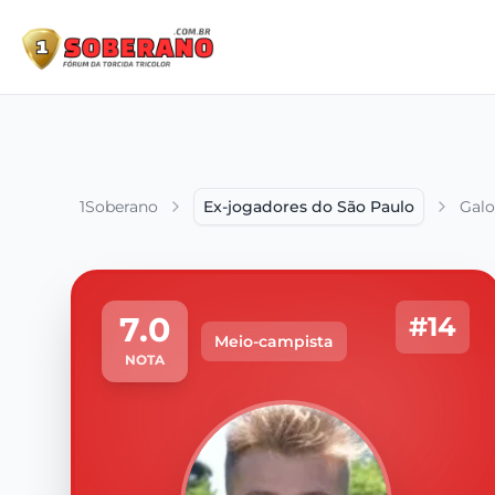
1Soberano
Ex-jogadores do São Paulo
Gal
7.0
#14
Meio-campista
NOTA