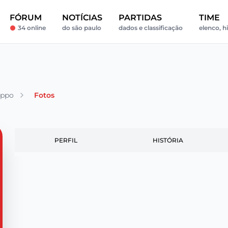
FÓRUM
NOTÍCIAS
PARTIDAS
TIME
34 online
do são paulo
dados e classificação
elenco, h
oppo
Fotos
PERFIL
HISTÓRIA