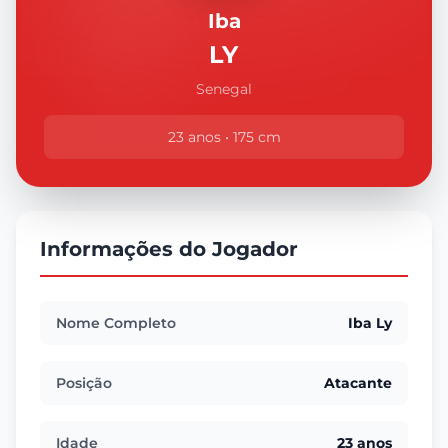
Iba
LY
Senegal
23 anos • 175 cm
Informações do Jogador
Nome Completo
Iba Ly
Posição
Atacante
Idade
23 anos