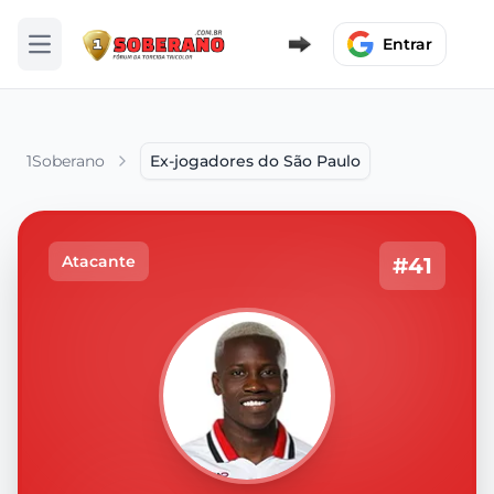
Entrar
Abrir menu
1Soberano
Ex-jogadores do São Paulo
Atacante
#41