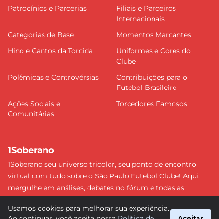
Patrocínios e Parcerias
Filiais e Parceiros
Internacionais
Categorias de Base
Momentos Marcantes
Hino e Cantos da Torcida
Uniformes e Cores do
Clube
Polêmicas e Controvérsias
Contribuições para o
Futebol Brasileiro
Ações Sociais e
Torcedores Famosos
Comunitárias
1Soberano
1Soberano seu universo tricolor, seu ponto de encontro
virtual com tudo sobre o São Paulo Futebol Clube! Aqui,
mergulhe em análises, debates no fórum e todas as
últimas notícias do nosso Soberano. Não perca nenhum
Usamos cookies para melhorar sua experiência.
detalhe e faça parte dessa comunidade apaixonada pelo
Ao continuar, você aceita nossa
Política de
Aceitar