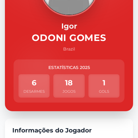
Igor
ODONI GOMES
Brazil
ESTATÍSTICAS 2025
6
18
1
DESARMES
JOGOS
GOLS
Informações do Jogador