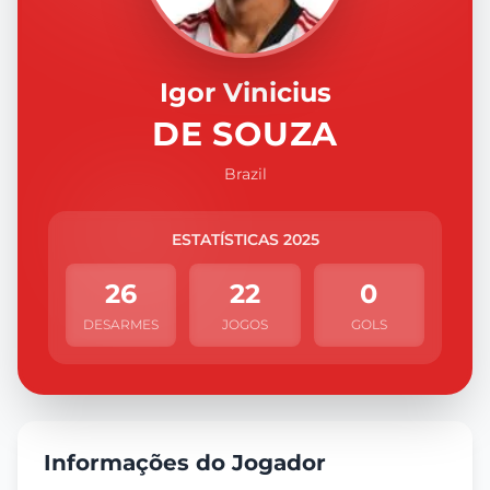
Igor Vinicius
DE SOUZA
Brazil
ESTATÍSTICAS 2025
26
22
0
DESARMES
JOGOS
GOLS
Informações do Jogador