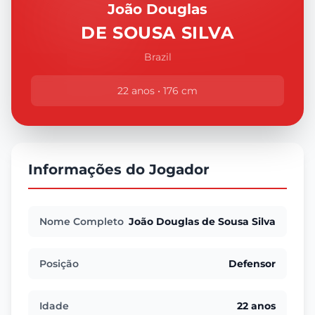
João Douglas
DE SOUSA SILVA
Brazil
22 anos • 176 cm
Informações do Jogador
Nome Completo
João Douglas de Sousa Silva
Posição
Defensor
Idade
22 anos