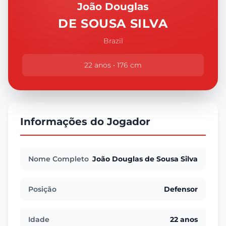
João Douglas
DE SOUSA SILVA
Brazil
22 anos • 176 cm
Informações do Jogador
Nome Completo
João Douglas de Sousa Silva
Posição
Defensor
Idade
22 anos